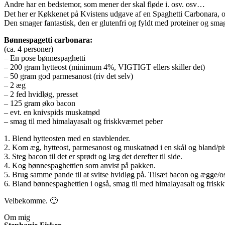
Andre har en bedstemor, som mener der skal fløde i. osv. osv…
Det her er Køkkenet på Kvistens udgave af en Spaghetti Carbonara, 
Den smager fantastisk, den er glutenfri og fyldt med proteiner og sma
Bønnespagetti carbonara:
(ca. 4 personer)
– En pose bønnespaghetti
– 200 gram hytteost (minimum 4%, VIGTIGT ellers skiller det)
– 50 gram god parmesanost (riv det selv)
– 2 æg
– 2 fed hvidløg, presset
– 125 gram øko bacon
– evt. en knivspids muskatnød
– smag til med himalayasalt og friskkværnet peber
1. Blend hytteosten med en stavblender.
2. Kom æg, hytteost, parmesanost og muskatnød i en skål og bland/pi
3. Steg bacon til det er sprødt og læg det derefter til side.
4. Kog bønnespaghettien som anvist på pakken.
5. Brug samme pande til at svitse hvidløg på. Tilsæt bacon og ægge/os
6. Bland bønnespaghettien i også, smag til med himalayasalt og friskk
Velbekomme. 🙂
Om mig