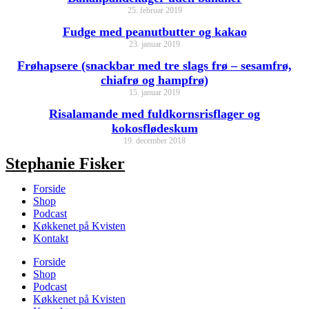
25. februar 2019
Fudge med peanutbutter og kakao
23. januar 2019
Frøhapsere (snackbar med tre slags frø – sesamfrø,
chiafrø og hampfrø)
15. januar 2019
Risalamande med fuldkornsrisflager og
kokosflødeskum
19. december 2018
Stephanie Fisker
Forside
Shop
Podcast
Køkkenet på Kvisten
Kontakt
Forside
Shop
Podcast
Køkkenet på Kvisten