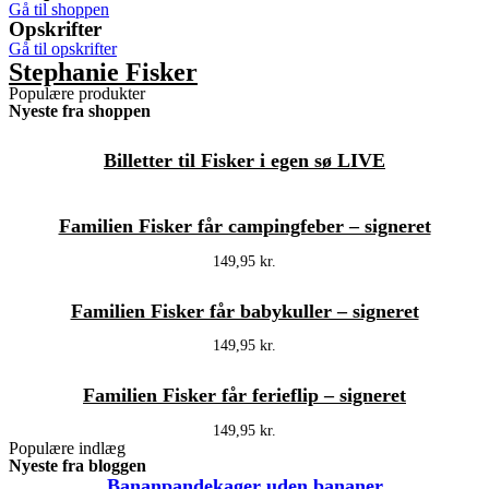
Gå til shoppen
Opskrifter
Gå til opskrifter
Stephanie Fisker
Populære produkter
Nyeste fra shoppen
Billetter til Fisker i egen sø LIVE
Familien Fisker får campingfeber – signeret
149,95
kr.
Familien Fisker får babykuller – signeret
149,95
kr.
Familien Fisker får ferieflip – signeret
149,95
kr.
Populære indlæg
Nyeste fra bloggen
Bananpandekager uden bananer