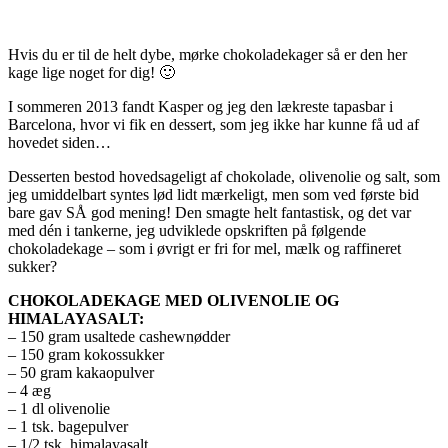
Hvis du er til de helt dybe, mørke chokoladekager så er den her
kage lige noget for dig! 🙂
I sommeren 2013 fandt Kasper og jeg den lækreste tapasbar i
Barcelona, hvor vi fik en dessert, som jeg ikke har kunne få ud af
hovedet siden…
Desserten bestod hovedsageligt af chokolade, olivenolie og salt, som
jeg umiddelbart syntes lød lidt mærkeligt, men som ved første bid
bare gav SÅ god mening! Den smagte helt fantastisk, og det var
med dén i tankerne, jeg udviklede opskriften på følgende
chokoladekage – som i øvrigt er fri for mel, mælk og raffineret
sukker?
CHOKOLADEKAGE MED OLIVENOLIE OG
HIMALAYASALT:
– 150 gram usaltede cashewnødder
– 150 gram kokossukker
– 50 gram kakaopulver
– 4 æg
– 1 dl olivenolie
– 1 tsk. bagepulver
– 1/2 tsk. himalayasalt