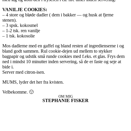
VANILJE COOKIES:
– 4 store og bløde dadler ( dem i bakker — og husk at fjerne
stenen).
– 3 spsk. kokosmel
– 1-2 tsk. ren vanilje
– 1 tsk. kokosolie
Mos dadlerne med en gaffel og bland resten af ingredienserne i og
bland godt sammen. Rul cookie-dejen ud mellem to stykker
bagpapir og udstik små runde cookies med f.eks. et glas. Frys dem
ned i mindst 10 minutter inden servering, så de er faste og seje at
bide i.
Server med citron-isen.
MUMS, lyder det her fra kvisten.
Velbekomme. 🙂
OM MIG
STEPHANIE FISKER