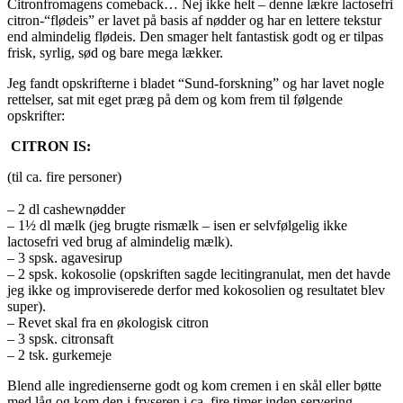
Citronfromagens comeback… Nej ikke helt – denne lækre lactosefri
citron-“flødeis” er lavet på basis af nødder og har en lettere tekstur
end almindelig flødeis. Den smager helt fantastisk godt og er tilpas
frisk, syrlig, sød og bare mega lækker.
Jeg fandt opskrifterne i bladet “Sund-forskning” og har l
avet nogle
rettelser, sat mit eget præg på dem og kom frem til følgende
opskrifter:
CITRON IS:
(til ca. fire personer)
– 2 dl cashewnødder
– 1½ dl mælk (jeg brugte rismælk – isen er selvfølgelig ikke
lactosefri ved brug af almindelig mælk).
– 3 spsk. agavesirup
– 2 spsk. kokosolie (opskriften sagde lecitingranulat, men det havde
jeg ikke og improviserede derfor med kokosolien og resultatet blev
super).
– Revet skal fra en økologisk citron
– 3 spsk. citronsaft
– 2 tsk. gurkemeje
Blend alle ingredienserne godt og kom cremen i en skål eller bøtte
med låg og kom den i fryseren i ca. fire timer inden servering.