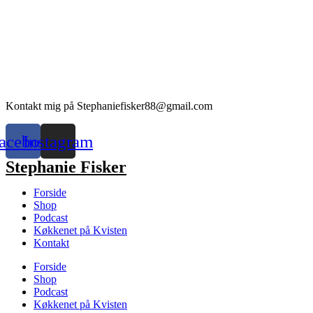
Kontakt mig på Stephaniefisker88@gmail.com
acebook
Instagram
Stephanie Fisker
Forside
Shop
Podcast
Køkkenet på Kvisten
Kontakt
Forside
Shop
Podcast
Køkkenet på Kvisten