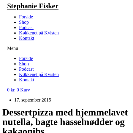
Videre
Stephanie Fisker
til
indhold
Forside
Shop
Podcast
Køkkenet på Kvisten
Kontakt
Menu
Forside
Shop
Podcast
Køkkenet på Kvisten
Kontakt
0
kr.
0
Kurv
17. september 2015
Dessertpizza med hjemmelavet
nutella, bagte hasselnødder og
kakaonibs