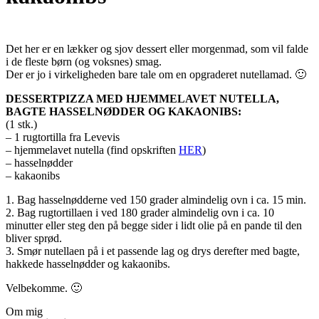
Det her er en lækker og sjov dessert eller morgenmad, som vil falde
i de fleste børn (og voksnes) smag.
Der er jo i virkeligheden bare tale om en opgraderet nutellamad. 🙂
DESSERTPIZZA MED HJEMMELAVET NUTELLA,
BAGTE HASSELNØDDER OG KAKAONIBS:
(1 stk.)
– 1 rugtortilla fra Levevis
– hjemmelavet nutella (find opskriften
HER
)
– hasselnødder
– kakaonibs
1. Bag hasselnødderne ved 150 grader almindelig ovn i ca. 15 min.
2. Bag rugtortillaen i ved 180 grader almindelig ovn i ca. 10
minutter eller steg den på begge sider i lidt olie på en pande til den
bliver sprød.
3. Smør nutellaen på i et passende lag og drys derefter med bagte,
hakkede hasselnødder og kakaonibs.
Velbekomme. 🙂
Om mig