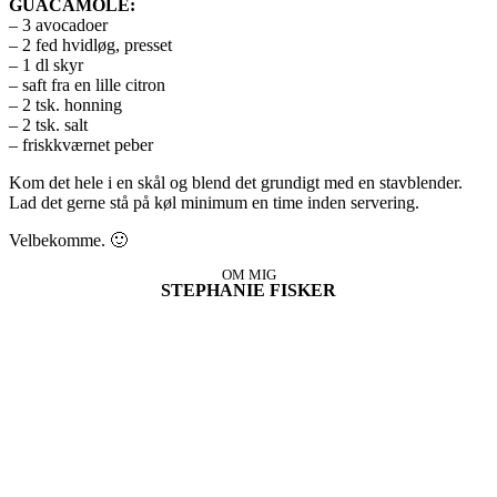
GUACAMOLE:
– 3 avocadoer
– 2 fed hvidløg, presset
– 1 dl skyr
– saft fra en lille citron
– 2 tsk. honning
– 2 tsk. salt
– friskkværnet peber
Kom det hele i en skål og blend det grundigt med en stavblender.
Lad det gerne stå på køl minimum en time inden servering.
Velbekomme. 🙂
OM MIG
STEPHANIE FISKER