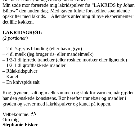
Min søde mor forærede mig lakridspulver fra “LAKRIDS by Johan
Bülow” den anden dag. Med gaven fulgte forskellige spændende
opskrifter med lakrids. – Alletiders anledning til nye eksperimenter i
det lille køkken.
LAKRIDSGRØD:
(2 portioner)
–
2 dl 5-gryns blanding (eller havregryn)
– 4 dl mælk (jeg bruger ris- eller mandelmælk)
– 1/2-1 dl tørrede tranebær (eller rosiner, morbær eller lignende)
– 1/2-1 dl grofthakkede mandler
– Rålakridspulver
– Kanel
– En knivspids salt
Kog grynene, salt og mælk sammen og sluk for varmen, når grøden
har den ønskede konsistens. Rør herefter tranebær og mandler i
grøden og server med lakridspulver og kanel på toppen.
Velbekomme. 🙂
Om mig
Stephanie Fisker