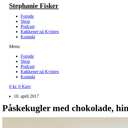
Videre
Stephanie Fisker
til
indhold
Forside
Shop
Podcast
Køkkenet på Kvisten
Kontakt
Menu
Forside
Shop
Podcast
Køkkenet på Kvisten
Kontakt
0
kr.
0
Kurv
10. april 2017
Påskekugler med chokolade, hind