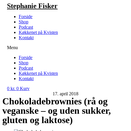
Videre
Stephanie Fisker
til
indhold
Forside
Shop
Podcast
Køkkenet på Kvisten
Kontakt
Menu
Forside
Shop
Podcast
Køkkenet på Kvisten
Kontakt
0
kr.
0
Kurv
17. april 2018
Chokoladebrownies (rå og
veganske – og uden sukker,
gluten og laktose)