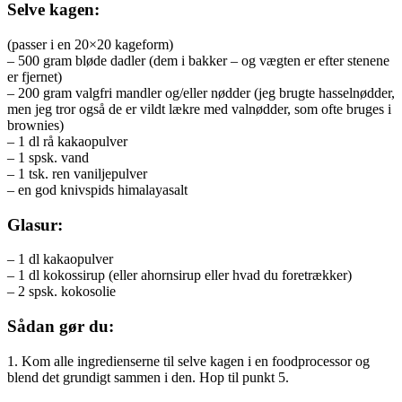
Selve kagen:
(passer i en 20×20 kageform)
– 500 gram bløde dadler (dem i bakker – og vægten er efter stenene
er fjernet)
– 200 gram valgfri mandler og/eller nødder (jeg brugte hasselnødder,
men jeg tror også de er vildt lækre med valnødder, som ofte bruges i
brownies)
– 1 dl rå kakaopulver
– 1 spsk. vand
– 1 tsk. ren vaniljepulver
– en god knivspids himalayasalt
Glasur:
– 1 dl kakaopulver
– 1 dl kokossirup (eller ahornsirup eller hvad du foretrækker)
– 2 spsk. kokosolie
Sådan gør du:
1. Kom alle ingredienserne til selve kagen i en foodprocessor og
blend det grundigt sammen i den. Hop til punkt 5.