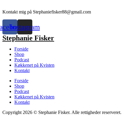
Kontakt mig på Stephaniefisker88@gmail.com
acebook
Instagram
Stephanie Fisker
Forside
Shop
Podcast
Køkkenet på Kvisten
Kontakt
Forside
Shop
Podcast
Køkkenet på Kvisten
Kontakt
Copyright 2026 © Stephanie Fisker. Alle rettigheder reserveret.