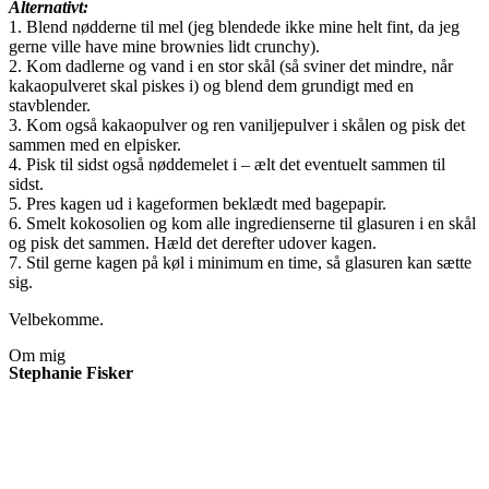
Alternativt:
1. Blend nødderne til mel (jeg blendede ikke mine helt fint, da jeg
gerne ville have mine brownies lidt crunchy).
2. Kom dadlerne og vand i en stor skål (så sviner det mindre, når
kakaopulveret skal piskes i) og blend dem grundigt med en
stavblender.
3. Kom også kakaopulver og ren vaniljepulver i skålen og pisk det
sammen med en elpisker.
4. Pisk til sidst også nøddemelet i – ælt det eventuelt sammen til
sidst.
5. Pres kagen ud i kageformen beklædt med bagepapir.
6. Smelt kokosolien og kom alle ingredienserne til glasuren i en skål
og pisk det sammen. Hæld det derefter udover kagen.
7. Stil gerne kagen på køl i minimum en time, så glasuren kan sætte
sig.
Velbekomme.
Om mig
Stephanie Fisker