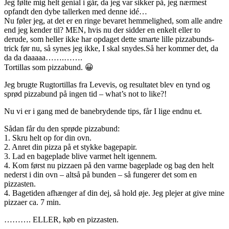
Jeg følte mig helt genial i går, da jeg var sikker på, jeg nærmest
opfandt den dybe tallerken med denne idé…
Nu føler jeg, at det er en ringe bevaret hemmelighed, som alle andre
end jeg kender til? MEN, hvis nu der sidder en enkelt eller to
derude, som heller ikke har opdaget dette smarte lille pizzabunds-
trick før nu, så synes jeg ikke, I skal snydes.Så her kommer det, da
da da daaaaa…….
…
….
Tortillas som pizzabund. 😀
Jeg brugte Rugtortillas fra Levevis, og resultatet blev en tynd og
sprød pizzabund på ingen tid – what’s not to like?!
Nu vi er i gang med de banebrydende tips, får I lige endnu et.
Sådan får du den sprøde pizzabund:
1. Skru helt op for din ovn.
2. Anret din pizza på et stykke bagepapir.
3. Lad en bageplade blive varmet helt igennem.
4. Kom først nu pizzaen på den varme bageplade og bag den helt
nederst i din ovn – altså på bunden – så fungerer det som en
pizzasten.
4. Bagetiden afhænger af din dej, så hold øje. Jeg plejer at give mine
pizzaer ca. 7 min.
………. ELLER, køb en pizzasten.