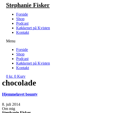
Videre
Stephanie Fisker
til
indhold
Forside
Shop
Podcast
Køkkenet på Kvisten
Kontakt
Menu
Forside
Shop
Podcast
Køkkenet på Kvisten
Kontakt
0
kr.
0
Kurv
chocolade
Hjemmelavet bounty
8. juli 2014
Om mig
Stephanie Fisker