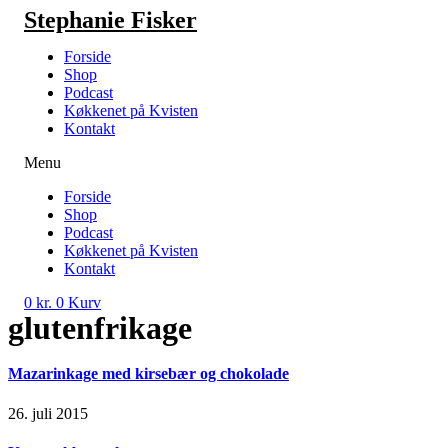
Videre
Stephanie Fisker
til
indhold
Forside
Shop
Podcast
Køkkenet på Kvisten
Kontakt
Menu
Forside
Shop
Podcast
Køkkenet på Kvisten
Kontakt
0
kr.
0
Kurv
glutenfrikage
Mazarinkage med kirsebær og chokolade
26. juli 2015