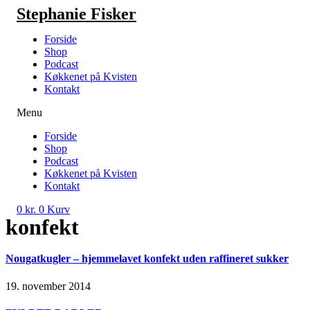
Videre
Stephanie Fisker
til
indhold
Forside
Shop
Podcast
Køkkenet på Kvisten
Kontakt
Menu
Forside
Shop
Podcast
Køkkenet på Kvisten
Kontakt
0
kr.
0
Kurv
konfekt
Nougatkugler – hjemmelavet konfekt uden raffineret sukker
19. november 2014