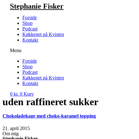
Videre
Stephanie Fisker
til
indhold
Forside
Shop
Podcast
Køkkenet på Kvisten
Kontakt
Menu
Forside
Shop
Podcast
Køkkenet på Kvisten
Kontakt
0
kr.
0
Kurv
uden raffineret sukker
Chokoladekage med choko-karamel topping
21. april 2015
Om mig
Stephanie Fisker